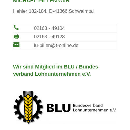
MICHAEL PILLEN GbR
Hehler 182-184, D-41366 Schwalmtal

02163 - 49104
🖶
02163 - 49128

lu-pillen@t-online.de
Wir sind Mitglied im BLU / Bundes­
verband Lohn­unter­nehmen e.V.