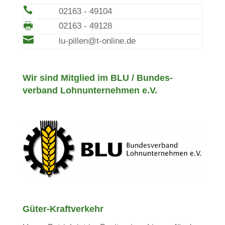

02163 - 49104
🖶
02163 - 49128

lu-pillen@t-online.de
Wir sind Mitglied im BLU / Bundes­
verband Lohn­unter­nehmen e.V.
Güter-Kraft­verkehr